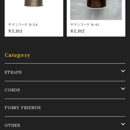
サテンコード B-54
サテンコード B-61
¥2,312
¥2,312
Category
STRAPS
LONG
CORDS
SHORT
Satin cord 1mm
FURRY FRIENDS
OPTIONAL PARTS
Satin cord 2mm
OTHER