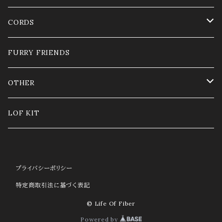
LONG
CORDS
SHORT
Satin cord 1mm
FURRY FRIENDS
OPTIONAL PARTS
Satin cord 2mm
OTHER
Nylon cord 0.8mm SPAGHETTI
GLASS CORD
LOF KIT
CHARM
プライバシーポリシー
特定商取引法に基づく表記
© Life Of Fiber
Powered by