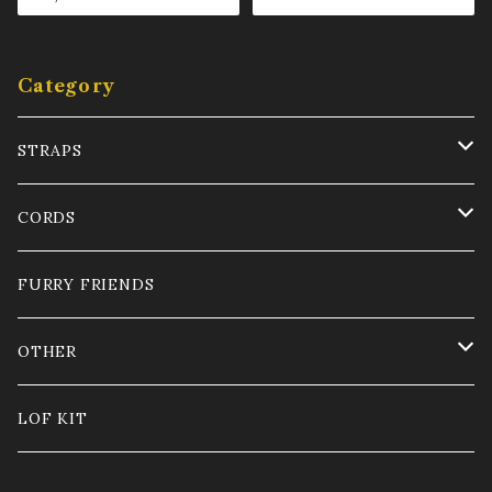
Category
STRAPS
LONG
CORDS
SHORT
Satin cord 1mm
FURRY FRIENDS
OPTIONAL PARTS
Satin cord 2mm
OTHER
Nylon cord 0.8mm SPAGHETTI
GLASS CORD
LOF KIT
CHARM